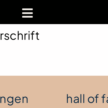
rschrift
ngen
hall of f