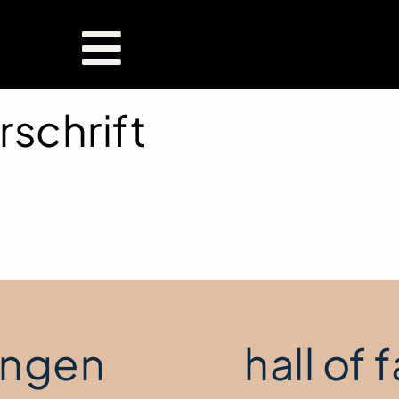
rschrift
ngen
hall of f