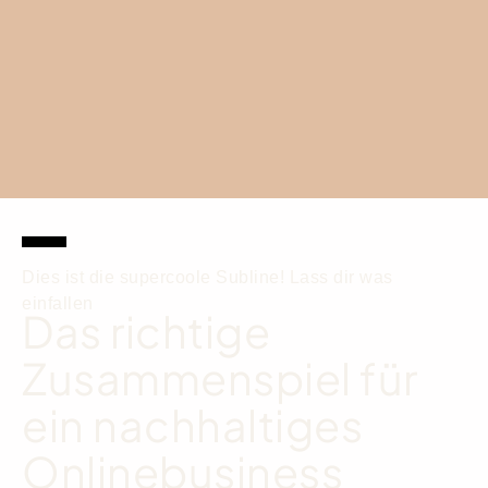
Dies ist die supercoole Subline! Lass dir was
einfallen
Das richtige
Zusammenspiel für
ein nachhaltiges
Onlinebusiness