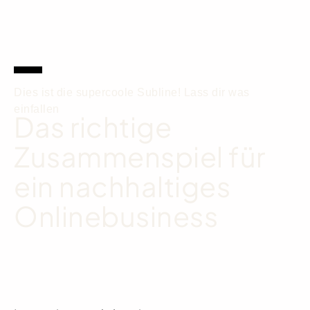
Dies ist die supercoole Subline! Lass dir was
einfallen
Das richtige
Zusammenspiel für
ein nachhaltiges
Onlinebusiness